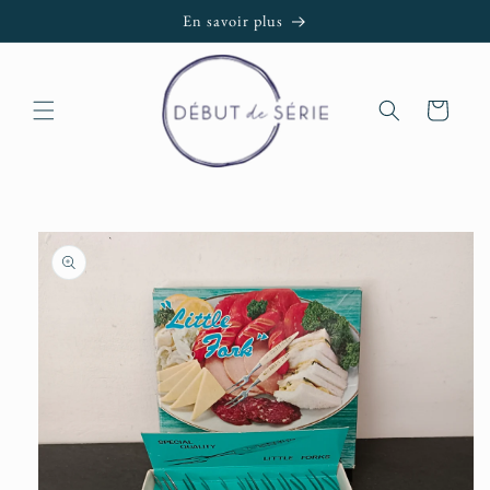
et passer
En savoir plus
au
contenu
Panier
Passer aux
informations
produits