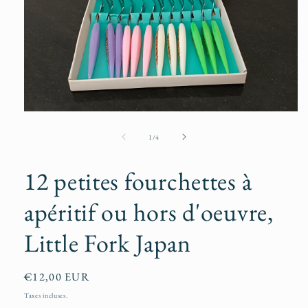
Ouvrir
le
média
de
1
/
4
1
dans
une
12 petites fourchettes à
fenêtre
modale
apéritif ou hors d'oeuvre,
Little Fork Japan
Prix
€12,00 EUR
habituel
Taxes incluses.