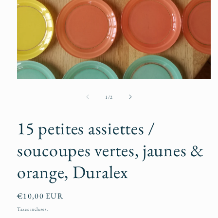
Ouvrir
le
média
de
1
/
2
1
dans
une
15 petites assiettes /
fenêtre
modale
soucoupes vertes, jaunes &
orange, Duralex
Prix
€10,00 EUR
habituel
Taxes incluses.