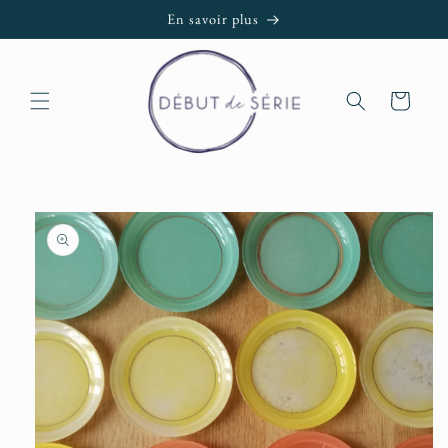
et passer
En savoir plus
au
contenu
Panier
Passer aux
informations
produits