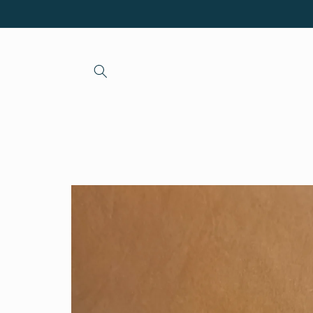
et passer
au
contenu
Passer aux
informations
produits