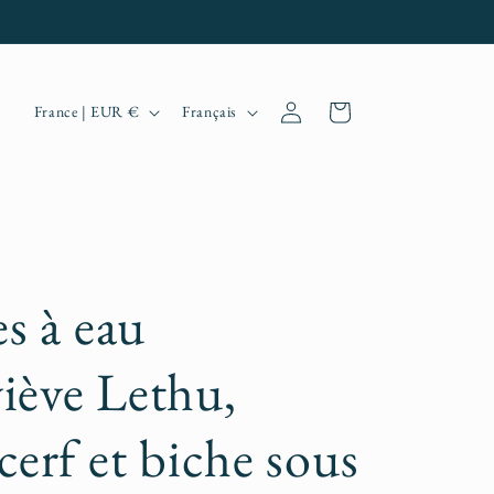
P
L
Connexion
Panier
France | EUR €
Français
a
a
y
n
s
g
/
u
r
e
es à eau
é
iève Lethu,
g
i
cerf et biche sous
o