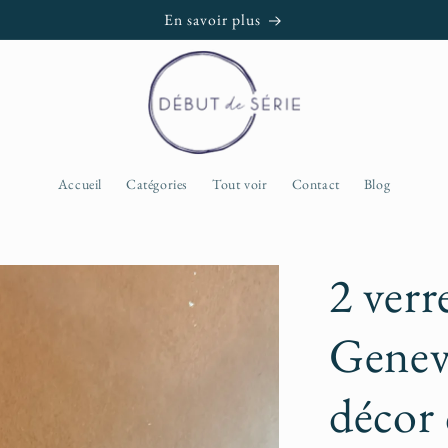
En savoir plus
Accueil
Catégories
Tout voir
Contact
Blog
2 verr
Genev
décor 