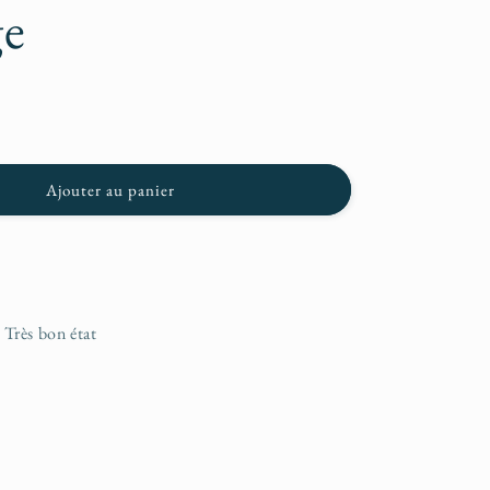
n
ge
Ajouter au panier
5 Très bon état