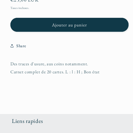
habituel
Taxes incluses.
Ajouter au panier
Share
Des traces d'usure, aux coins notamment.
Carnet complet de 20 cartes. L : l : H ; Bon état
Liens rapides