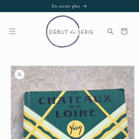
et passer
En savoir plus
au
contenu
Panier
Passer aux
informations
produits