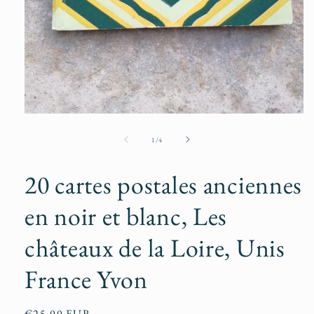
Ouvrir
le
média
de
1
/
4
1
dans
une
20 cartes postales anciennes
fenêtre
modale
en noir et blanc, Les
châteaux de la Loire, Unis
France Yvon
Prix
€25,00 EUR