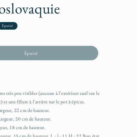
n
oslovaquie
Épuisé
Épuisé
 très peu visibles (aucune à l'extérieur sauf sur le
 et une fêlure à l'arrière sur le pot à épices.
argeur, 22 cm de hauteur.
largeur, 20 cm de hauteur.
geur, 18 cm de hauteur.
argeur, 15 cm de hauteur. L : l : 11 H ; 22 Bon état