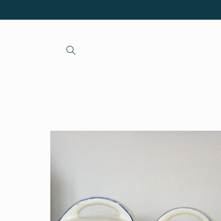
et passer
au
contenu
Passer aux
informations
produits