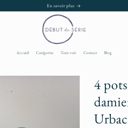
En savoir plus
Accueil
Catégories
Tout voir
Contact
Blog
4 pots
damier
Urbac