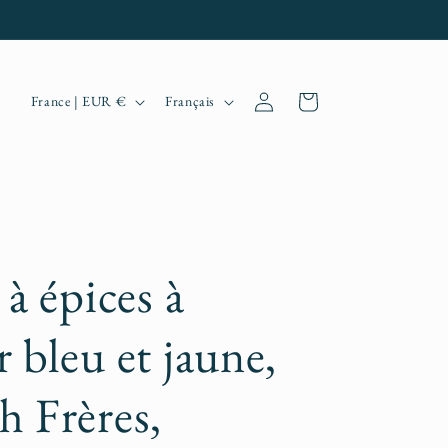
P
L
Connexion
Panier
France | EUR €
Français
a
a
y
n
s
g
/
u
r
e
 à épices à
é
 bleu et jaune,
g
i
h Frères,
o