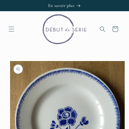
et passer
En savoir plus
au
contenu
Panier
Passer aux
informations
produits