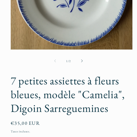
Ouvrir
le
média
de
1
/
2
1
dans
une
7 petites assiettes à fleurs
fenêtre
modale
bleues, modèle "Camelia",
Digoin Sarreguemines
Prix
€35,00 EUR
habituel
Taxes incluses.