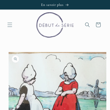
et passer
En savoir plus
au
contenu
Panier
Passer aux
informations
produits