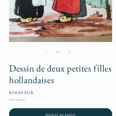
Ouvrir
le
média
de
1
/
4
1
dans
une
Dessin de deux petites filles
fenêtre
modale
hollandaises
Prix
€28,00 EUR
habituel
Taxes incluses.
Ajouter au panier