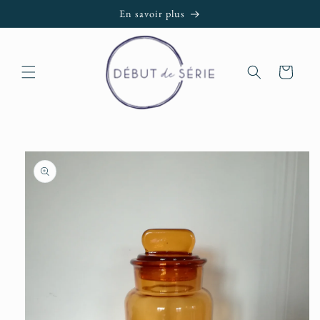
et passer
En savoir plus
au
contenu
Panier
Passer aux
informations
produits