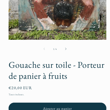
Ouvrir
le
média
de
1
/
4
1
dans
une
Gouache sur toile - Porteur
fenêtre
modale
de panier à fruits
Prix
€20,00 EUR
habituel
Taxes incluses.
Ajouter au panier