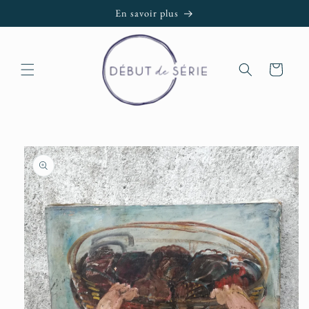
et passer
En savoir plus
au
contenu
Panier
Passer aux
informations
produits