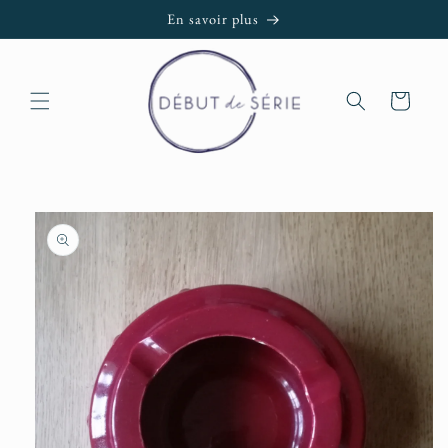
et passer
En savoir plus
au
contenu
Panier
Passer aux
informations
produits