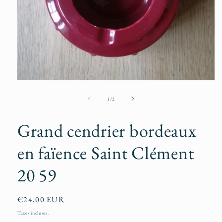
Ouvrir
le
média
de
1
/
2
1
dans
une
Grand cendrier bordeaux
fenêtre
modale
en faïence Saint Clément
20 59
Prix
€24,00 EUR
habituel
Taxes incluses.