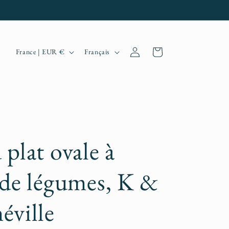
P
L
Connexion
Panier
France | EUR €
Français
a
a
y
n
s
g
/
u
r
e
plat ovale à
é
 de légumes, K &
g
i
éville
o