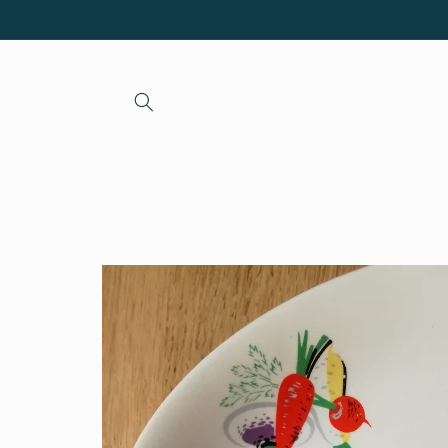
et passer
au
contenu
Passer aux
informations
produits