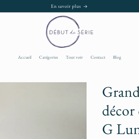
En savoir plus
Accueil
Catégories
Tout voir
Contact
Blog
Grand 
décor
G Lun