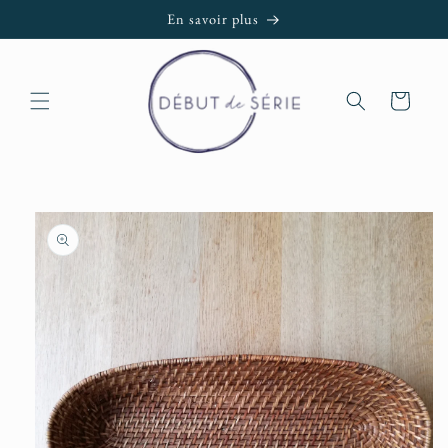
et passer
En savoir plus
au
contenu
Panier
Passer aux
informations
produits