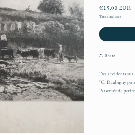
Prix
€15,00 EUR
habituel
Taxes incluses.
Share
Des accidents sur 
"C. Daubigny pinx 
Parsemée de petite