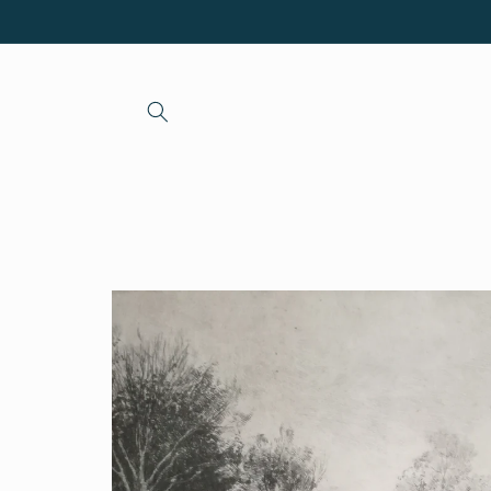
et passer
au
contenu
Passer aux
informations
produits