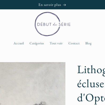
En savoir plus
Accueil
Catégories
Tout voir
Contact
Blog
Litho
écluse
d'Opte