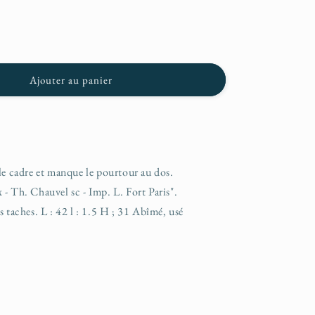
n
Ajouter au panier
le cadre et manque le pourtour au dos.
- Th. Chauvel sc - Imp. L. Fort Paris".
s taches. L : 42 l : 1.5 H ; 31 Abîmé, usé