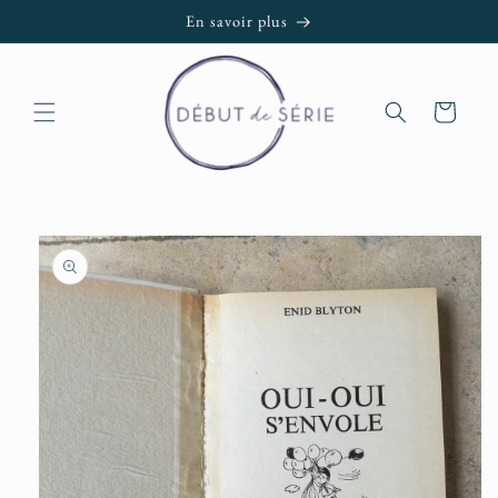
et passer
En savoir plus
au
contenu
Panier
Passer aux
informations
produits