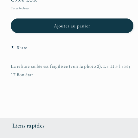
habituel
Taxes incluses.
Ajouter au panier
Share
La reliure collée est fragilisée (voir la photo 2). L : 11.5 l : H ;
17 Bon état
Liens rapides