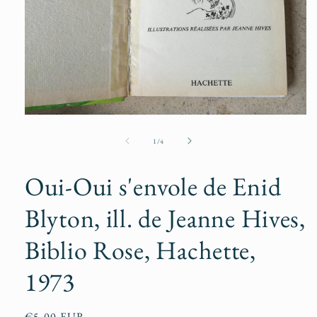
Ouvrir
le
média
de
1
/
4
1
dans
une
Oui-Oui s'envole de Enid
fenêtre
modale
Blyton, ill. de Jeanne Hives,
Biblio Rose, Hachette,
1973
Prix
€5,00 EUR