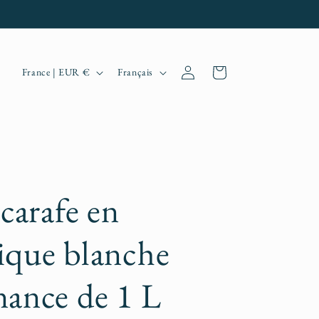
P
L
Connexion
Panier
France | EUR €
Français
a
a
y
n
s
g
/
u
r
e
 carafe en
é
ique blanche
g
i
nance de 1 L
o