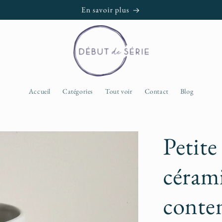
En savoir plus
Accueil
Catégories
Tout voir
Contact
Blog
Petite
céram
conte