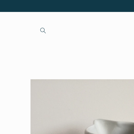
et passer
au
contenu
Passer aux
informations
produits