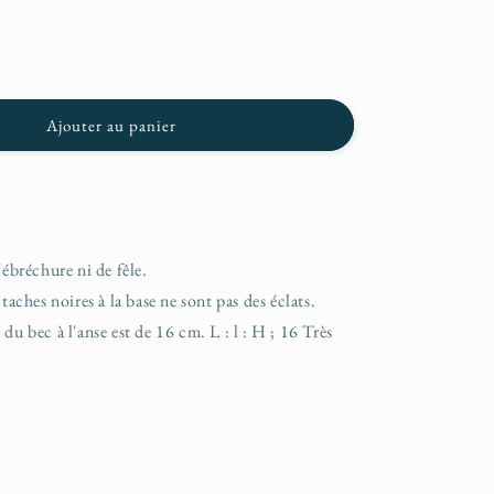
n
Ajouter au panier
'ébréchure ni de fêle.
 taches noires à la base ne sont pas des éclats.
du bec à l'anse est de 16 cm. L : l : H ; 16 Très