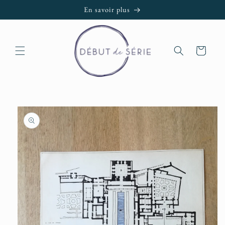
et passer
En savoir plus
au
contenu
Panier
Passer aux
informations
produits