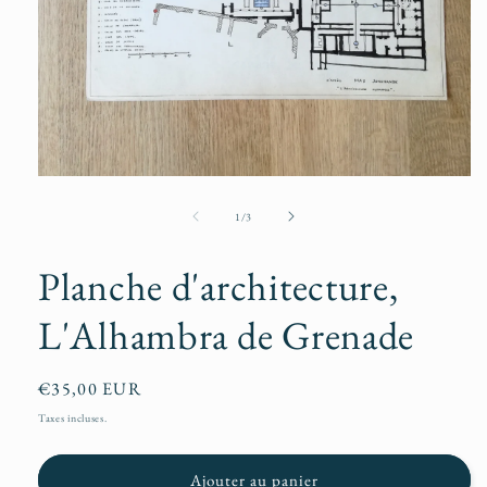
Ouvrir
le
média
de
1
/
3
1
dans
une
Planche d'architecture,
fenêtre
modale
L'Alhambra de Grenade
Prix
€35,00 EUR
habituel
Taxes incluses.
Ajouter au panier