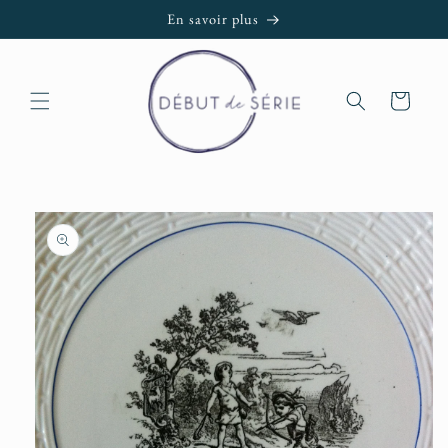
et passer
En savoir plus
au
contenu
Panier
Passer aux
informations
produits