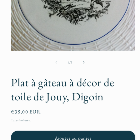
Ouvrir
le
média
de
1
/
2
1
dans
une
Plat à gâteau à décor de
fenêtre
modale
toile de Jouy, Digoin
Prix
€35,00 EUR
habituel
Taxes incluses.
Ajouter au panier