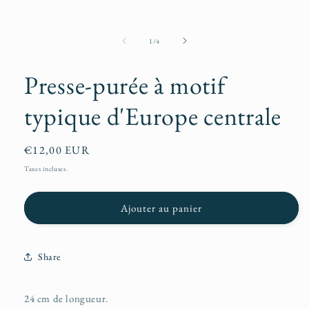
de
1
/
4
Presse-purée à motif
typique d'Europe centrale
Prix
€12,00 EUR
habituel
Taxes incluses.
Ajouter au panier
Share
24 cm de longueur.