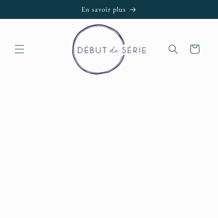
et passer
En savoir plus
au
contenu
Panier
Passer aux
informations
produits