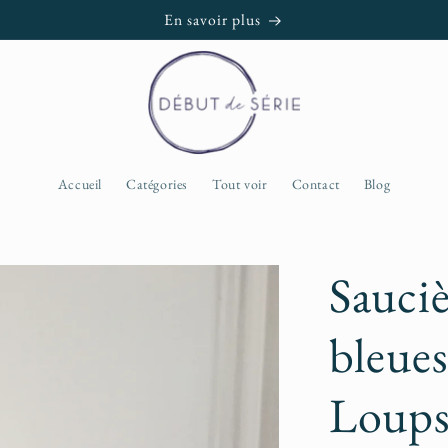
En savoir plus
Accueil
Catégories
Tout voir
Contact
Blog
Sauciè
bleue
Loup