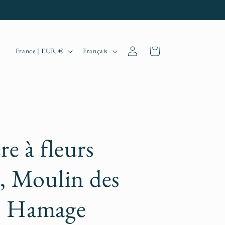
P
L
Connexion
Panier
France | EUR €
Français
a
a
y
n
s
g
/
u
r
e
re à fleurs
é
s, Moulin des
g
i
s Hamage
o