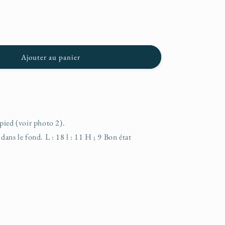
n
Ajouter au panier
pied (voir photo 2).
ans le fond. L : 18 l : 11 H ; 9 Bon état