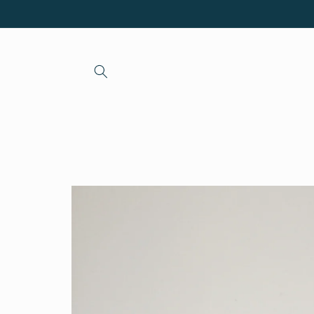
et passer
au
contenu
Passer aux
informations
produits