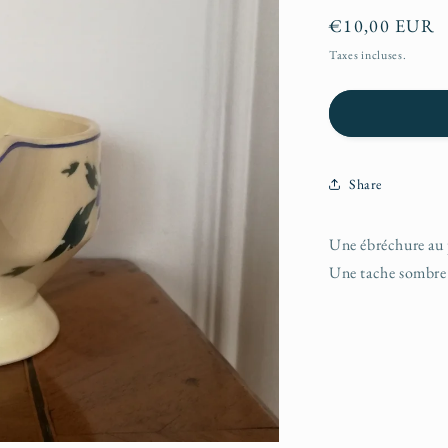
Prix
€10,00 EUR
habituel
Taxes incluses.
Share
Une ébréchure au 
Une tache sombre d