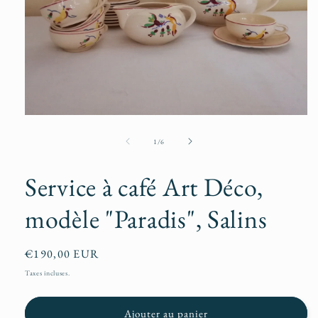
Ouvrir
le
média
de
1
/
6
1
dans
une
Service à café Art Déco,
fenêtre
modale
modèle "Paradis", Salins
Prix
€190,00 EUR
habituel
Taxes incluses.
Ajouter au panier