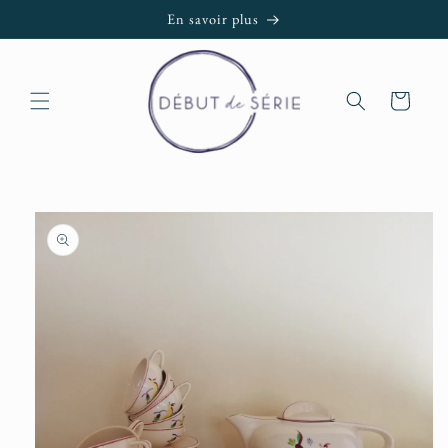
et passer
En savoir plus
au
contenu
Panier
Passer aux
informations
produits