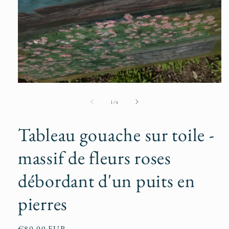
Ouvrir
le
média
de
1
/
4
1
dans
une
Tableau gouache sur toile -
fenêtre
modale
massif de fleurs roses
débordant d'un puits en
pierres
Prix
€80,00 EUR