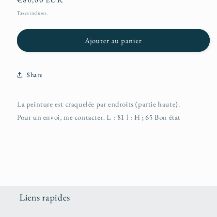
habituel
Taxes incluses.
Ajouter au panier
Share
La peinture est craquelée par endroits (partie haute).
Pour un envoi, me contacter. L : 81 l : H ; 65 Bon état
Liens rapides