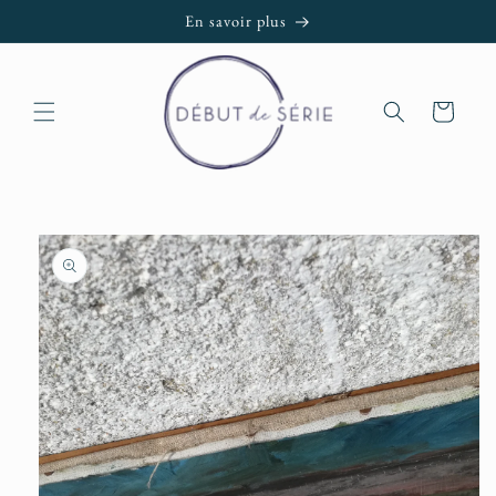
et passer
En savoir plus
au
contenu
Panier
Passer aux
informations
produits