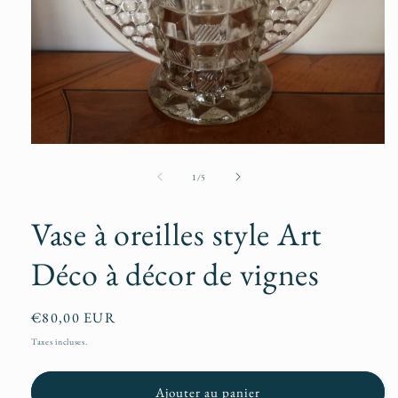
Ouvrir
le
média
de
1
/
5
1
dans
une
Vase à oreilles style Art
fenêtre
modale
Déco à décor de vignes
Prix
€80,00 EUR
habituel
Taxes incluses.
Ajouter au panier