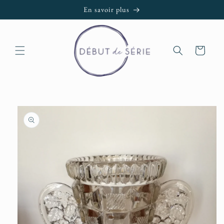
et passer
En savoir plus
au
contenu
Panier
Passer aux
informations
produits