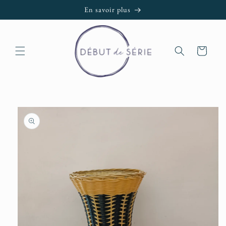
et passer
En savoir plus
au
contenu
Panier
Passer aux
informations
produits