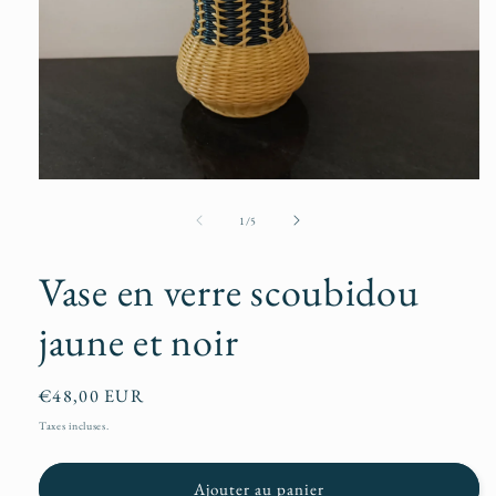
Ouvrir
le
média
de
1
/
5
1
dans
une
Vase en verre scoubidou
fenêtre
modale
jaune et noir
Prix
€48,00 EUR
habituel
Taxes incluses.
Ajouter au panier