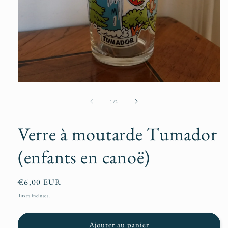
Ouvrir
le
média
de
1
/
2
1
dans
une
Verre à moutarde Tumador
fenêtre
modale
(enfants en canoë)
Prix
€6,00 EUR
habituel
Taxes incluses.
Ajouter au panier