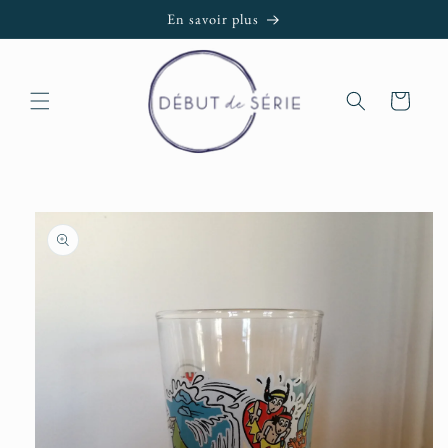
et passer
En savoir plus
au
contenu
Panier
Passer aux
informations
produits